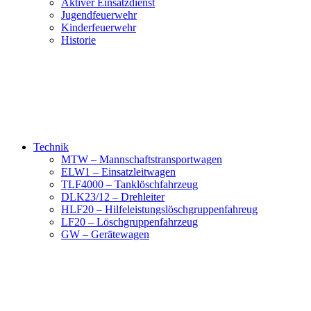
Aktiver Einsatzdienst
Jugendfeuerwehr
Kinderfeuerwehr
Historie
Technik
MTW – Mannschaftstransportwagen
ELW1 – Einsatzleitwagen
TLF4000 – Tanklöschfahrzeug
DLK23/12 – Drehleiter
HLF20 – Hilfeleistungslöschgruppenfahreug
LF20 – Löschgruppenfahrzeug
GW – Gerätewagen